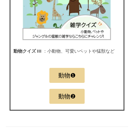
動物クイズ III
：小動物、可愛いペットや猛獣など
動物❶
動物❷