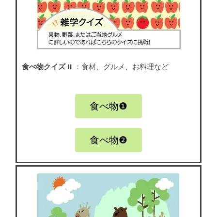
食べ物クイズ II
：食材、グルメ、お料理など
食べ物❶
食べ物❷