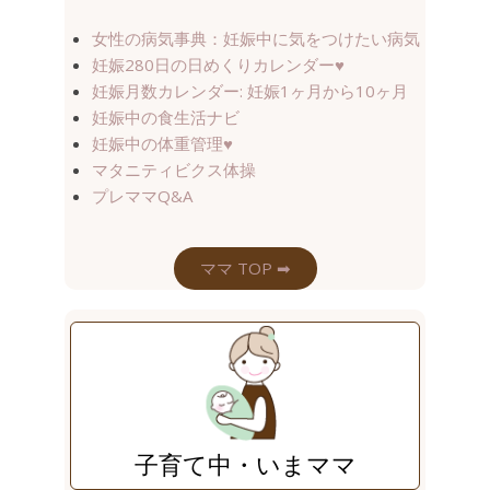
女性の病気事典：妊娠中に気をつけたい病気
妊娠280日の日めくりカレンダー
♥
妊娠月数カレンダー: 妊娠1ヶ月から10ヶ月
妊娠中の食生活ナビ
妊娠中の体重管理
♥
マタニティビクス体操
プレママQ&A
ママ TOP ➡︎
子育て中・いまママ