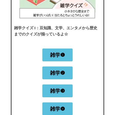
雑学クイズ I
：豆知識、文学、エンタメから歴史
までのクイズが揃っているよ☆
雑学❶
雑学❷
雑学❸
雑学❹