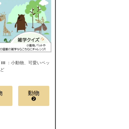
III
：小動物、可愛いペッ
など
物
動物
❷