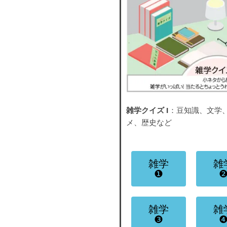
雑学クイズ I
：豆知識、文学
メ、歴史など
雑学
雑
❶
雑学
雑
❸