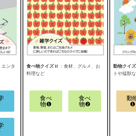
、エンタ
食べ物クイズ II
：食材、グルメ、お
動物クイズ 
料理など
トや猛獣
学
食べ
食べ
動
❷
物❶
物❷
❶
学
❹