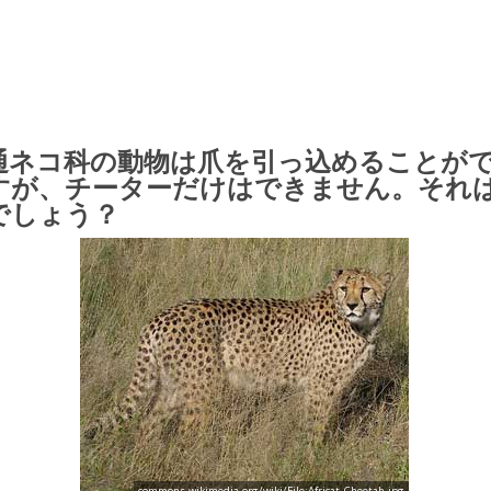
通ネコ科の動物は爪を引っ込めることが
すが、チーターだけはできません。それ
でしょう？
commons.wikimedia.org/wiki/File:Africat_Cheetah.jpg