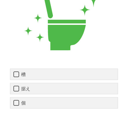
槽
据え
個