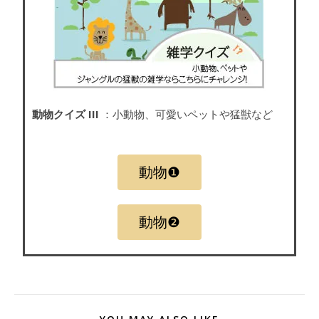
動物クイズ III
：小動物、可愛いペットや猛獣など
動物❶
動物❷