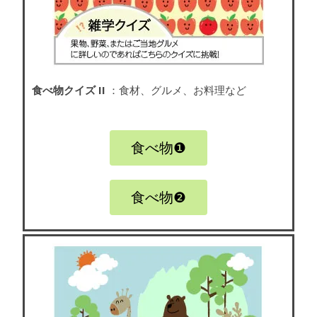
食べ物クイズ II
：食材、グルメ、お料理など
食べ物❶
食べ物❷