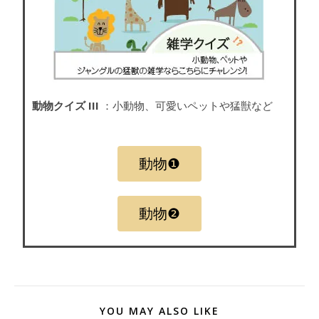
動物クイズ III
：小動物、可愛いペットや猛獣など
動物❶
動物❷
YOU MAY ALSO LIKE