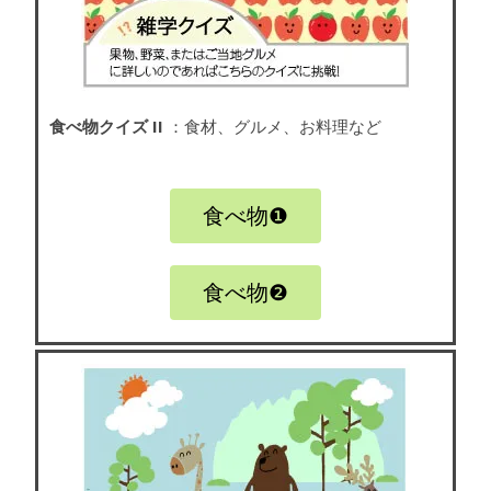
食べ物クイズ II
：食材、グルメ、お料理など
食べ物❶
食べ物❷