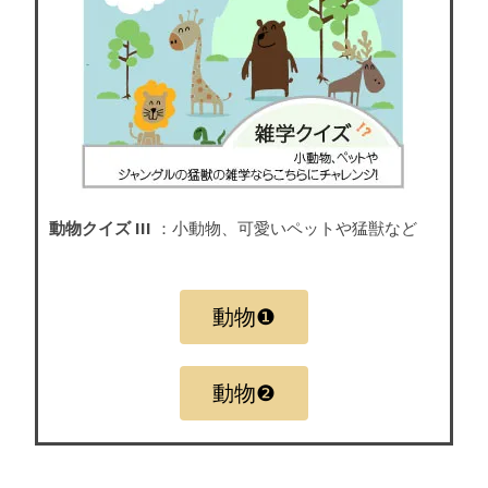
動物クイズ III
：小動物、可愛いペットや猛獣など
動物❶
動物❷