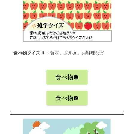
食べ物クイズ II
：食材、グルメ、お料理など
食べ物❶
食べ物❷