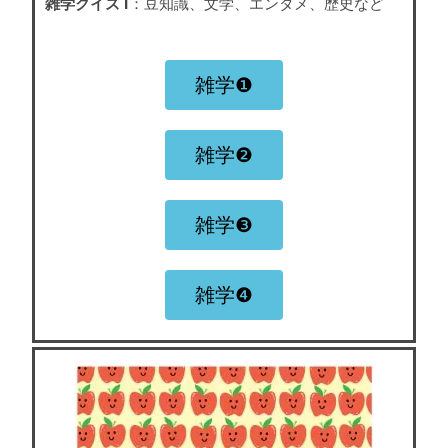
雑学クイズ I
：豆知識、文学、エンタメ、歴史など
雑学❶
雑学❷
雑学❸
雑学❹