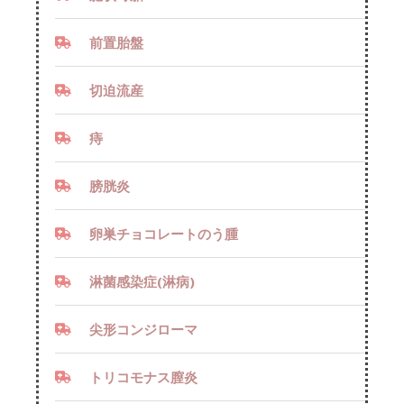
前置胎盤
切迫流産
痔
膀胱炎
卵巣チョコレートのう腫
淋菌感染症(淋病)
尖形コンジローマ
トリコモナス膣炎