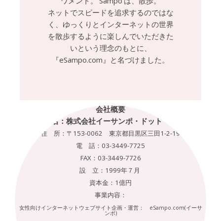
ワメント。‘Sampo’は、散歩。
ネットでスピードを追求するのではな
く、ゆっくりとインターネットの世界
を散歩するように楽しんでいただきた
いという理念のもとに、
『eSampo.com』と名づけました。
会社概要
社 名：株式会社イーサンポ・ドット・コム
住 所：〒153-0062 東京都目黒区三田1-2-19
電 話：03-3449-7725
FAX：03-3449-7726
設 立：1999年７月
資本金：1億円
事業内容：
女性向けインターネットウェブサイト企画・運営： eSampo.com(イーサ
ンポ)