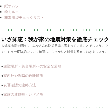
紙オムツ
粉ミルク
非常用袋チェックリスト
いざ知恵：我が家の地震対策を徹底チェッ
大規模地震を経験し、みなさんの防災意識も高まっていることでしょう。で
で、もう一度防災について確認し、しっかりと対策を整えておきましょう。
●
避難場所・集合場所への安全な道順
●
家内外や近隣の危険箇所
●
安否確認の連絡方法
●
家族の連絡帳・いざメモ