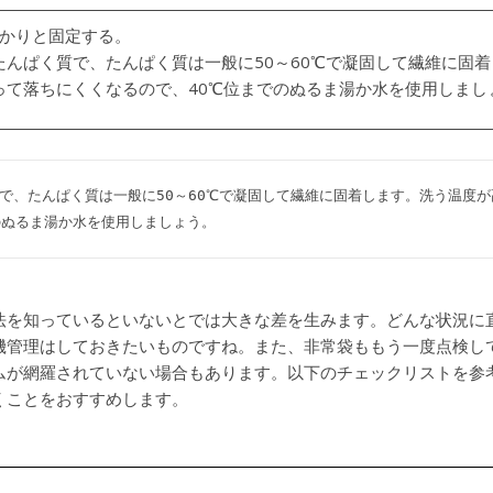
っかりと固定する。
たんぱく質で、たんぱく質は一般に50～60℃で凝固して繊維に固
って落ちにくくなるので、40℃位までのぬるま湯か水を使用しまし
で、たんぱく質は一般に50～60℃で凝固して繊維に固着します。洗う温度
のぬるま湯か水を使用しましょう。
法を知っているといないとでは大きな差を生みます。どんな状況に
機管理はしておきたいものですね。また、非常袋ももう一度点検し
ムが網羅されていない場合もあります。以下のチェックリストを参
くことをおすすめします。