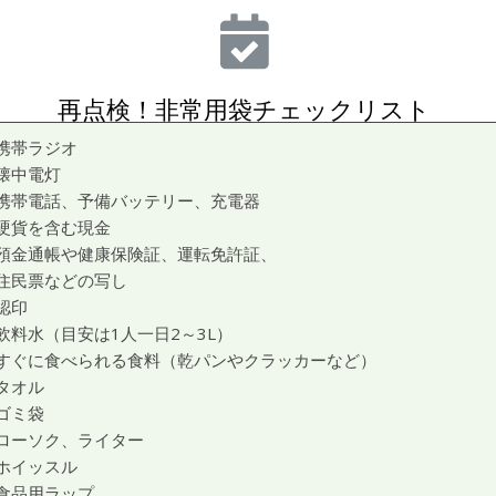
再点検！非常用袋チェックリスト
携帯ラジオ
懐中電灯
携帯電話、予備バッテリー、充電器
硬貨を含む現金
預金通帳や健康保険証、運転免許証、
住民票などの写し
認印
飲料水（目安は1人一日2～3L）
すぐに食べられる食料（乾パンやクラッカーなど）
タオル
ゴミ袋
ローソク、ライター
ホイッスル
食品用ラップ