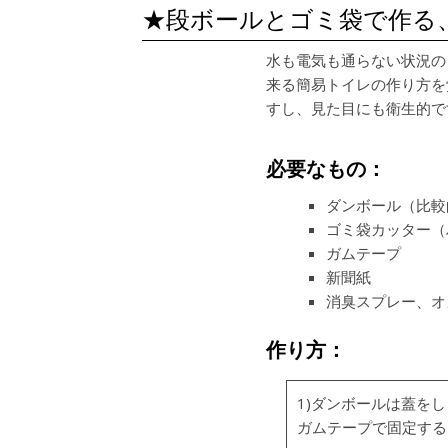
★段ボールとゴミ袋で作る
水も電気も通らない状況の
来る簡易トイレの作り方を
すし、見た目にも衛生的で
必要なもの：
ダンボール（比較
ゴミ袋カッター（
ガムテープ
新聞紙
消臭スプレー、オ
作り方：
1)ダンボールは蓋をし
ガムテープで固定する