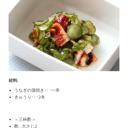
材料:
うなぎの蒲焼き･･･一串
きゅうり･･･2本
＜三杯酢＞
酢…大さじ2