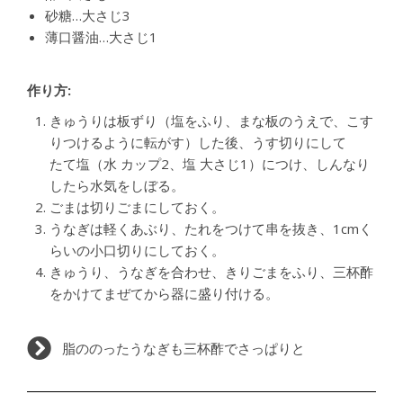
砂糖…大さじ3
薄口醤油…大さじ1
作り方:
きゅうりは板ずり（塩をふり、まな板のうえで、こす
りつけるように転がす）した後、うす切りにして
たて塩（水 カップ2、塩 大さじ1）につけ、しんなり
したら水気をしぼる。
ごまは切りごまにしておく。
うなぎは軽くあぶり、たれをつけて串を抜き、1cmく
らいの小口切りにしておく。
きゅうり、うなぎを合わせ、きりごまをふり、三杯酢
をかけてまぜてから器に盛り付ける。
脂ののったうなぎも三杯酢でさっぱりと