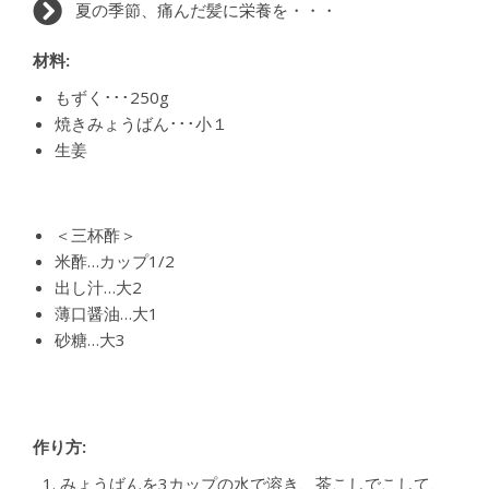
夏の季節、痛んだ髪に栄養を・・・
材料:
もずく･･･250g
焼きみょうばん･･･小１
生姜
＜三杯酢＞
米酢…カップ1/2
出し汁…大2
薄口醤油…大1
砂糖…大3
作り方:
みょうばんを3カップの水で溶き、茶こしでこして、