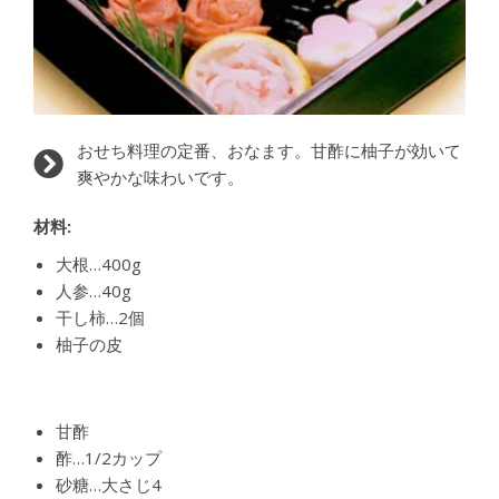
おせち料理の定番、おなます。甘酢に柚子が効いて
爽やかな味わいです。
材料:
大根…400g
人参…40g
干し柿…2個
柚子の皮
甘酢
酢…1/2カップ
砂糖…大さじ4