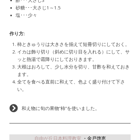
酢･･･大さじ3
砂糖･･･大さじ1～1.5
塩･･･少々
作り方:
柿ときゅうりは大きさを揃えて短冊切りにしておく。
イカは飾り切り（斜めに切り目を入れる）にして、サ
ッと熱湯で霜降りにしておりきます。
大根はおろして、少し水分を切り、甘酢を和えておき
ます。
全てを食べる直前に和えて、色よく盛り付けて下さ
い。
和え物に旬の果物“柿”を使いました。
自由が丘日本料理教室
・金戸啓恵