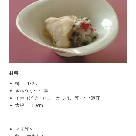
材料:
柿･･･1/2ケ
きゅうり･･･1本
イカ（げそ・たこ・かまぼこ等）･･･適宜
大根･･･10cm
＜甘酢＞