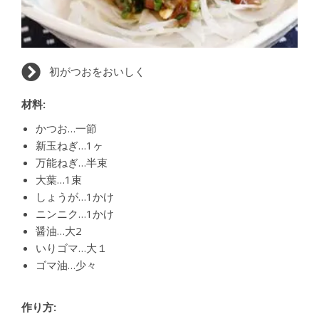
初がつおをおいしく
材料:
かつお…一節
新玉ねぎ…1ヶ
万能ねぎ…半束
大葉…1束
しょうが…1かけ
ニンニク…1かけ
醤油…大2
いりゴマ…大１
ゴマ油…少々
作り方: