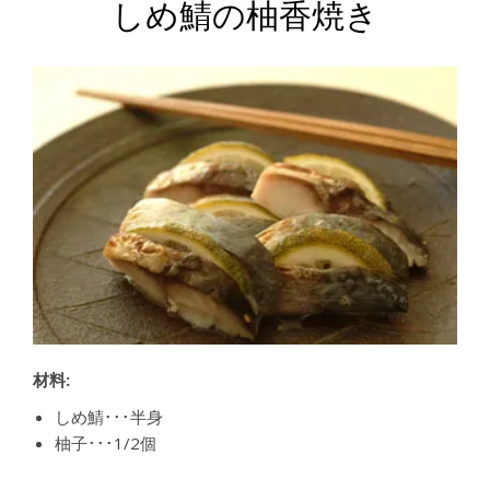
しめ鯖の柚香焼き
材料:
しめ鯖･･･半身
柚子･･･1/2個