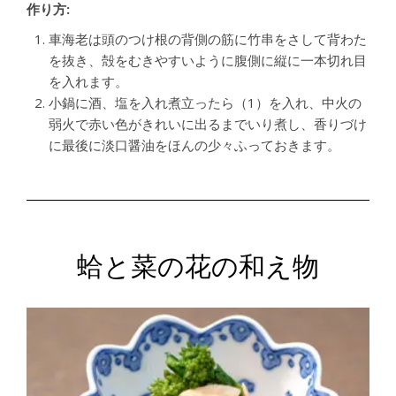
作り方:
車海老は頭のつけ根の背側の筋に竹串をさして背わた
を抜き、殻をむきやすいように腹側に縦に一本切れ目
を入れます。
小鍋に酒、塩を入れ煮立ったら（1）を入れ、中火の
弱火で赤い色がきれいに出るまでいり煮し、香りづけ
に最後に淡口醤油をほんの少々ふっておきます。
蛤と菜の花の和え物