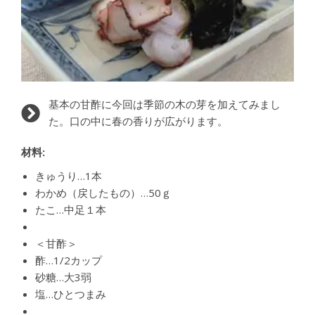
基本の甘酢に今回は季節の木の芽を加えてみまし
た。口の中に春の香りが広がります。
材料:
きゅうり…1本
わかめ（戻したもの）…50ｇ
たこ…中足１本
＜甘酢＞
酢…1/2カップ
砂糖…大3弱
塩…ひとつまみ