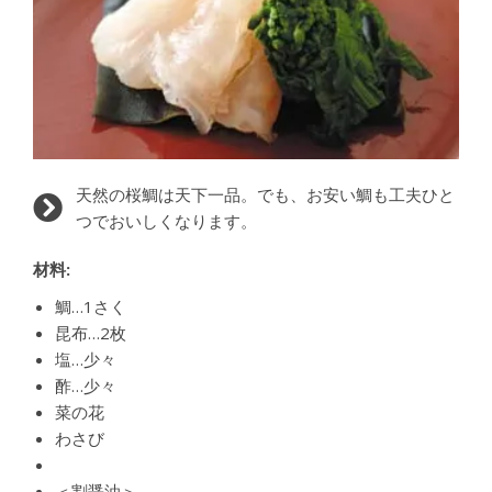
天然の桜鯛は天下一品。でも、お安い鯛も工夫ひと
つでおいしくなります。
材料:
鯛…1さく
昆布…2枚
塩…少々
酢…少々
菜の花
わさび
＜割醤油＞