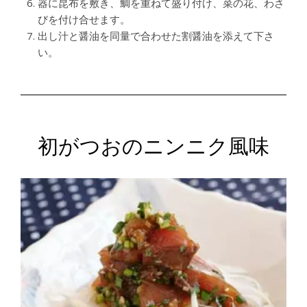
器に昆布を敷き、鯛を重ねて盛り付け、菜の花、わさ
びを付け合せます。
出し汁と醤油を同量で合わせた割醤油を添えて下さ
い。
初がつおのニンニク風味