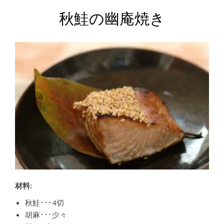
秋鮭の幽庵焼き
材料:
秋鮭･･･4切
胡麻･･･少々