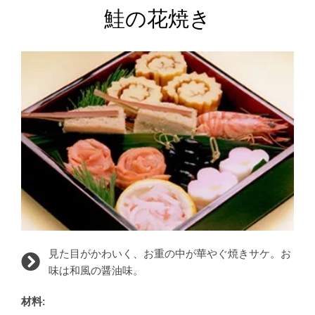
鮭の花焼き
見た目がかわいく、お重の中が華やぐ焼きサケ。お
味は和風の醤油味。
材料: