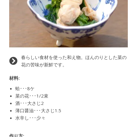
春らしい食材を使った和え物。ほんのりとした菜の
花の苦味が新鮮です。
材料:
蛤･･･8ケ
菜の花･･･1/2束
酒･･･大さじ2
薄口醤油･･･大さじ1.5
水辛し･･･少々
作り方: