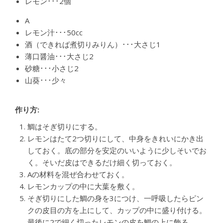
レモン･･･2個
A
レモン汁･･･50cc
酒（できれば煮切りみりん）･･･大さじ1
薄口醤油･･･大さじ2
砂糖･･･小さじ2
山葵･･･少々
作り方:
鯛はそぎ切りにする。
レモンはたて2つ切りにして、中身をきれいにかき出
しておく。底の部分を安定のいいように少しそいでお
く。そいだ皮はできるだけ細く切っておく。
Aの材料を混ぜ合わせておく。
レモンカップの中に大葉を敷く。
そぎ切りにした鯛の身を3につけ、一呼吸したらピン
クの皮目の方を上にして、カップの中に盛り付ける。
最後に2で細く切ったレモンの皮を鯛の上に飾る。