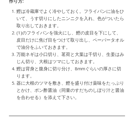
作り方:
鰹は冷蔵庫でよく冷やしておく。フライパンに油をひ
いて、うす切りにしたニンニクを入れ、色がついたら
取り出しておきます。
(1)のフライパンを強火にし、鰹の皮目を下にして、
皮目だけに焦げ目をつけて取り出し、ペーパータオル
で油分をふいておきます。
万能ネギは小口切り、茗荷と大葉は千切り、生姜はみ
じん切り、大根はツマにしておきます。
鰹は背身と腹身に切り分け、8mmぐらいの厚さに切
ります。
器に大根のツマを敷き、鰹を盛り付け薬味をたっぷり
とかけ、ポン酢醤油（同量のすだちのしぼり汁と醤油
を合わせる）を添えて下さい。