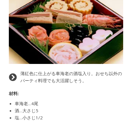
薄紅色に仕上がる車海老の酒塩入り。おせち以外の
パーティ料理でも大活躍しそう。
材料:
車海老…4尾
酒…大さじ5
塩…小さじ1/2