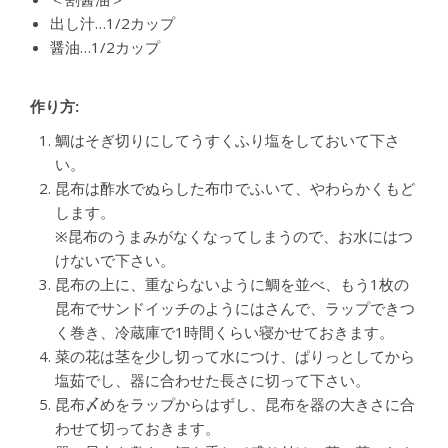
出し汁…1/2カップ
醤油…1/2カップ
作り方:
鯛はそぎ切りにしてうすくふり塩をしておいて下さ
い。
昆布は酢水でぬらした布巾でふいて、やわらかくもど
します。
※昆布のうまみがなくなってしまうので、お水にはつ
けないで下さい。
昆布の上に、重ならないように鯛を並べ、もう1枚の
昆布でサンドイッチのようにはさんで、ラップできつ
く巻き、冷蔵庫で1時間くらい寝かせておきます。
菜の花は茎を少し切って水につけ、ぱりっとしてから
塩茹でし、器に合わせた長さに切って下さい。
昆布〆めをラップからはずし、昆布を器の大きさに合
わせて切っておきます。