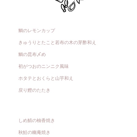
鯛のレモンカップ
きゅうりとたこと若布の木の芽酢和え
鯛の昆布〆め
初がつおのニンニク風味
ホタテとおくらと山芋和え
戻り鰹のたたき
しめ鯖の柚香焼き
秋鮭の幽庵焼き