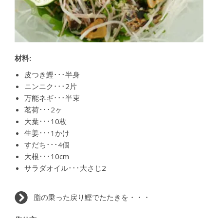
材料:
皮つき鰹･･･半身
ニンニク･･･2片
万能ネギ･･･半束
茗荷･･･2ヶ
大葉･･･10枚
生姜･･･1かけ
すだち･･･4個
大根･･･10cm
サラダオイル･･･大さじ2
脂の乗った戻り鰹でたたきを・・・