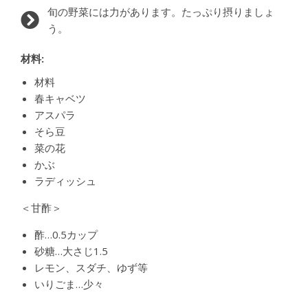
旬の野菜には力があります。たっぷり摂りましょ
う。
材料:
材料
春キャベツ
アスパラ
そら豆
菜の花
かぶ
ラディッシュ
＜甘酢＞
酢…0.5カップ
砂糖…大さじ1.5
レモン、スダチ、ゆず等
いりごま…少々