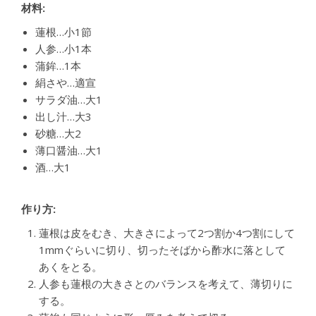
材料:
蓮根…小1節
人参…小1本
蒲鉾…1本
絹さや…適宣
サラダ油…大1
出し汁…大3
砂糖…大2
薄口醤油…大1
酒…大1
作り方:
蓮根は皮をむき、大きさによって2つ割か4つ割にして
1mmぐらいに切り、切ったそばから酢水に落として
あくをとる。
人参も蓮根の大きさとのバランスを考えて、薄切りに
する。