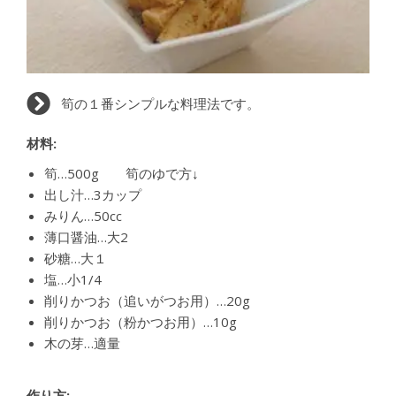
筍の１番シンプルな料理法です。
材料:
筍…500g 筍のゆで方↓
出し汁…3カップ
みりん…50cc
薄口醤油…大2
砂糖…大１
塩…小1/4
削りかつお（追いがつお用）…20g
削りかつお（粉かつお用）…10g
木の芽…適量
作り方: