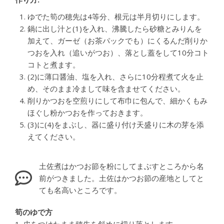
ゆでた筍の穂先は4等分、根元は半月切りにします。
鍋に出し汁と(1)を入れ、沸騰したら砂糖とみりんを
加えて、ガーゼ（お茶パックでも）にくるんだ削りか
つおを入れ（追いがつお）、落とし蓋をして10分コト
コトと煮ます。
(2)に薄口醤油、塩を入れ、さらに10分程煮て火を止
め、そのまま冷まして味を含ませてください。
削りかつおを空煎りにして布巾に包んで、細かくもみ
ほぐし粉かつおを作っておきます。
(3)に(4)をまぶし、器に盛り付け天盛りに木の芽を添
えてください。
土佐煮はかつお節を粉にしてまぶすところから名
前がつきました。土佐はかつお節の産地としてと
ても名高いところです。
筍のゆで方