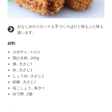
おなじみのコロッケも手づくりはひと味もふた味も
違います。
材料:
カボチャ…1/2コ
鶏ひき肉…200g
酒…大さじ1
水…大さじ3
しょうゆ…小さじ2
砂糖…大さじ1
塩こしょう…各少々
ゆで卵…2個