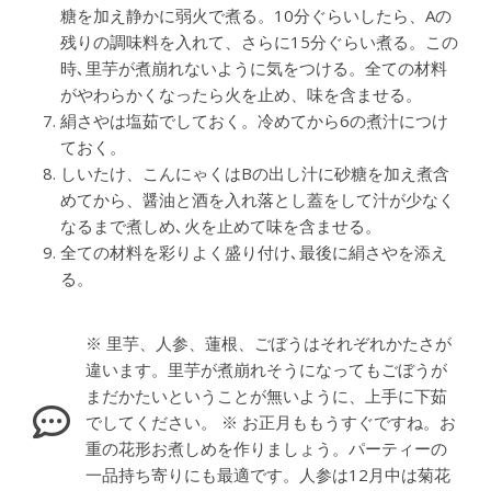
糖を加え静かに弱火で煮る。10分ぐらいしたら、Aの
残りの調味料を入れて、さらに15分ぐらい煮る。この
時､里芋が煮崩れないように気をつける。全ての材料
がやわらかくなったら火を止め、味を含ませる。
絹さやは塩茹でしておく。冷めてから6の煮汁につけ
ておく。
しいたけ、こんにゃくはBの出し汁に砂糖を加え煮含
めてから、醤油と酒を入れ落とし蓋をして汁が少なく
なるまで煮しめ､火を止めて味を含ませる。
全ての材料を彩りよく盛り付け､最後に絹さやを添え
る。
※ 里芋、人参、蓮根、ごぼうはそれぞれかたさが
違います。里芋が煮崩れそうになってもごぼうが
まだかたいということが無いように、上手に下茹
でしてください。 ※ お正月ももうすぐですね。お
重の花形お煮しめを作りましょう。パーティーの
一品持ち寄りにも最適です。人参は12月中は菊花