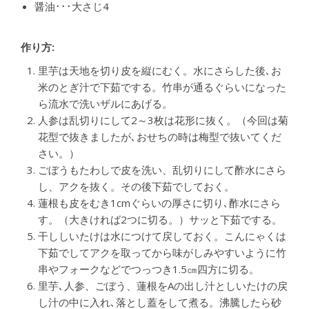
醤油･･･大さじ4
作り方:
里芋は天地を切り皮を縦にむく。水にさらした後､お
米のとぎ汁で下茹でする。竹串が通るぐらいになった
ら流水で洗いザルにあげる。
人参は乱切りにして2～3枚は花形に抜く。（今回は菊
花型で抜きましたが､おせちの時は梅型で抜いてくだ
さい。）
ごぼうもたわしで皮を洗い、乱切りにして酢水にさら
し、アクを抜く。その後下茹でしておく。
蓮根も皮をむき1cmぐらいの厚さに切り､酢水にさら
す。（大きければ2つに切る。）サッと下茹でする。
干ししいたけは水につけて戻しておく。こんにゃくは
下茹でしてアクを取ってから味がしみやすいように竹
串やフォークなどでつっつき1.5㎝四方に切る。
里芋､人参、ごぼう、蓮根をAの出し汁としいたけの戻
し汁の中に入れ､落とし蓋をして煮る。沸騰したら砂