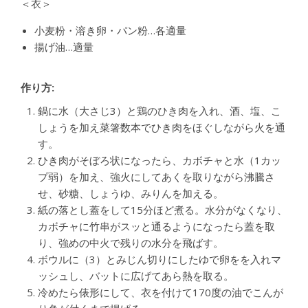
＜衣＞
小麦粉・溶き卵・パン粉…各適量
揚げ油…適量
作り方:
鍋に水（大さじ3）と鶏のひき肉を入れ、酒、塩、こ
しょうを加え菜箸数本でひき肉をほぐしながら火を通
す。
ひき肉がそぼろ状になったら、カボチャと水（1カッ
プ弱）を加え、強火にしてあくを取りながら沸騰さ
せ、砂糖、しょうゆ、みりんを加える。
紙の落とし蓋をして15分ほど煮る。水分がなくなり、
カボチャに竹串がスッと通るようになったら蓋を取
り、強めの中火で残りの水分を飛ばす。
ボウルに（3）とみじん切りにしたゆで卵をを入れマ
ッシュし、バットに広げてあら熱を取る。
冷めたら俵形にして、衣を付けて170度の油でこんが