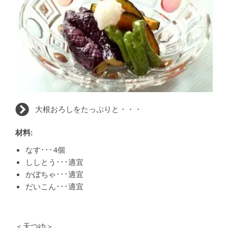
大根おろしをたっぷりと・・・
材料:
なす･･･4個
ししとう･･･適宜
かぼちゃ･･･適宜
だいこん･･･適宜
＜天つゆ＞