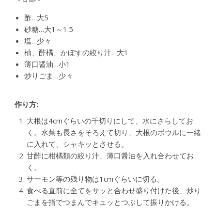
酢…大5
砂糖…大1～1.5
塩…少々
柚、酢橘、かぼすの絞り汁…大1
薄口醤油…小1
炒りごま…少々
作り方:
大根は4cmぐらいの千切りにして、水にさらしてお
く。水菜も長さをそろえて切り、大根のボウルに一緒
に入れて、シャキッとさせる。
甘酢に柑橘類の絞り汁、薄口醤油を入れ合わせてお
く。
サーモン等の残り物は1cmぐらいに切る。
食べる直前に全てをサッと合わせ盛り付けた後、炒り
ごまを指でつまんでキュッとつぶして振りかける。