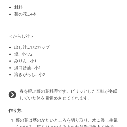
材料
菜の花…4本
＜からし汁＞
出し汁…1/2カップ
塩…小1/2
みりん…小1
淡口醤油…小1
溶きがらし…小2
春を呼ぶ菜の花料理です。ピリッとした辛味が冬眠
していた体を目覚めさせてくれます。
作り方:
菜の花は茎のかたいところを切り取り、水に浸し生気
をつける。塩をひとつまみ入れた熱湯で色よくゆで、