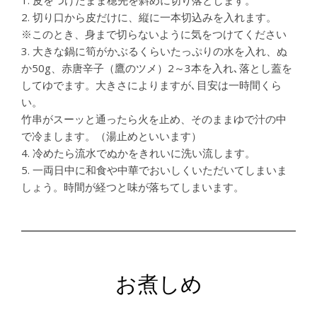
1. 皮をつけたまま穂先を斜めに切り落とします。
2. 切り口から皮だけに、縦に一本切込みを入れます。
※このとき、身まで切らないように気をつけてください
3. 大きな鍋に筍がかぶるくらいたっぷりの水を入れ、ぬ
か50g、赤唐辛子（鷹のツメ）2～3本を入れ､落とし蓋を
してゆでます。大きさによりますが､目安は一時間くら
い。
竹串がスーッと通ったら火を止め、そのままゆで汁の中
で冷まします。（湯止めといいます）
4. 冷めたら流水でぬかをきれいに洗い流します。
5. 一両日中に和食や中華でおいしくいただいてしまいま
しょう。時間が経つと味が落ちてしまいます。
お煮しめ