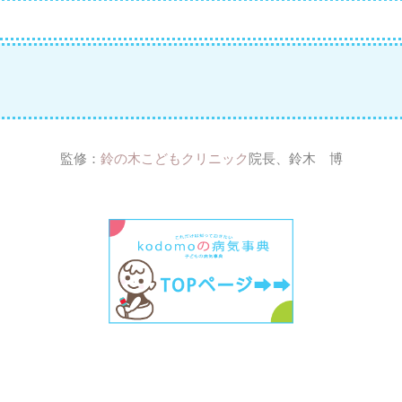
監修：
鈴の木こどもクリニック
院長、鈴木 博