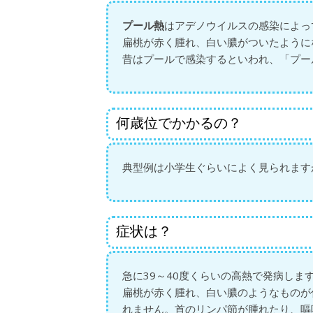
プール熱
はアデノウイルスの感染によっ
扁桃が赤く腫れ、白い膿がついたように
昔はプールで感染するといわれ、「プー
何歳位でかかるの？
典型例は小学生ぐらいによく見られます
症状は？
急に39～40度くらいの高熱で発病しま
扁桃が赤く腫れ、白い膿のようなものが
れません。首のリンパ節が腫れたり、嘔