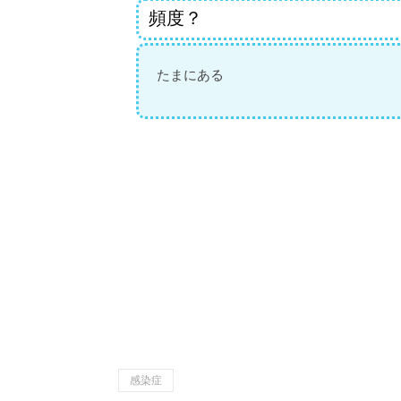
頻度？
たまにある
感染症