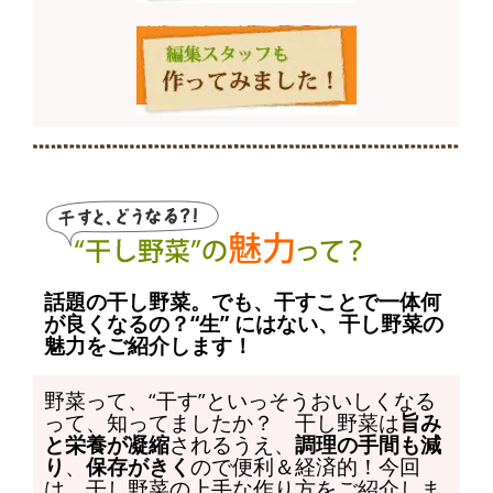
話題の干し野菜。でも、干すことで一体何
が良くなるの？“生” にはない、干し野菜の
魅力をご紹介します！
野菜って、“干す”といっそうおいしくなる
って、知ってましたか？ 干し野菜は
旨み
と栄養が凝縮
されるうえ、
調理の手間も減
り
、
保存がきく
ので便利＆経済的！今回
は、干し野菜の上手な作り方をご紹介しま