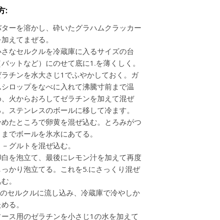
方:
バターを溶かし、砕いたグラハムクラッカー
を加えてまぜる。
小さなセルクルを冷蔵庫に入るサイズの台
（バットなど）にのせて底に1.を薄くしく。
ゼラチンを水大さじ1でふやかしておく。ガ
ムシロップをなべに入れて沸騰寸前まで温
め、火からおろしてゼラチンを加えて混ぜ
る。ステンレスのボールに移して冷ます。
冷めたところで卵黄を混ぜ込む。とろみがつ
くまでボールを氷水にあてる。
ヨ－グルトを混ぜ込む。
卵白を泡立て、最後にレモン汁を加えて再度
しっかり泡立てる。これを5.にさっくり混ぜ
込む。
2.のセルクルに流し込み、冷蔵庫で冷やしか
ためる。
ソース用のゼラチンを小さじ1の水を加えて