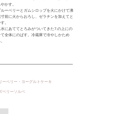
ふやかす。
ブルーベリーとガムシロップを火にかけて沸
騰寸前に火からおろし、ゼラチンを加えてと
かす。
氷水にあててとろみがついてきた7.の上にの
せて全体にのばす。冷蔵庫で冷やしかため
る。
リーベリー・ヨーグルトケーキ
ズベリーソルベ