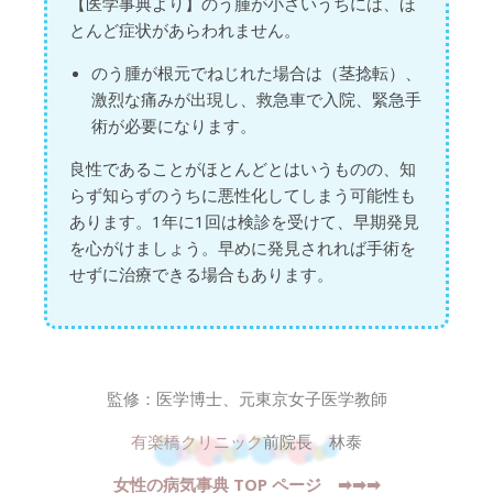
【医学事典より】のう腫が小さいうちには、ほ
とんど症状があらわれません。
のう腫が根元でねじれた場合は（茎捻転）、
激烈な痛みが出現し、救急車で入院、緊急手
術が必要になります。
良性であることがほとんどとはいうものの、知
らず知らずのうちに悪性化してしまう可能性も
あります。1年に1回は検診を受けて、早期発見
を心がけましょう。早めに発見されれば手術を
せずに治療できる場合もあります。
監修：医学博士、元東京女子医学教師
有楽橋クリニック
前院長 林泰
女性の病気事典 TOP ページ ➡︎➡︎➡︎