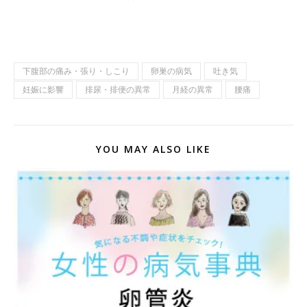
下腹部の痛み・張り・しこり
卵巣の病気
吐き気
妊娠に影響
排尿・排便の異常
月経の異常
腰痛
YOU MAY ALSO LIKE