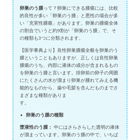
卵巣のう腫
って？卵巣にできる腫瘍には、比較
的良性が多い「卵巣のう腫」と悪性の場合が多
い「充実性腫瘍」があります。卵巣の腫瘍全体
の割合でいうと約9割が「卵巣のう腫」で、そ
の種類も3つに分類されます。
【医学事典より】良性卵巣腫瘍全般を卵巣のう
腫ということもありますが、正しくは良性卵巣
腫瘍のうち、内部に液体の成分が含まれるもの
を卵巣のう腫と言います。排卵前の卵子の周囲
にたくさんの水が溜まり卵巣が腫れてみえる機
能的なものから、歯や毛髪を含んだものまでさ
まざまな種類がありま
卵巣のう腫の種類
漿液性のう腫：
中にはさらさらした透明の液体
が溜まっています。卵巣のう腫の中で、いちば