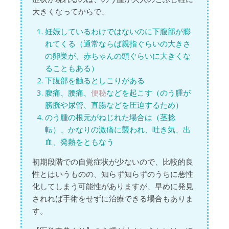
大きくなってからで、
妊娠しているわけではないのに下腹部が膨
れてくる（通常ならば親指ぐらいの大きさ
の卵巣が、赤ちゃんの頭ぐらいに大きくな
ることもある）
下腹部を触るとしこりがある
腹痛、腰痛、
便秘
などを起こす（のう腫が
膀胱や尿管、直腸などを圧迫するため）
のう腫の根元がねじれた場合は（茎捻
転）、かなりの激痛に襲われ、吐き気、出
血、発熱をともなう
初期段階での自覚症状が少ないので、比較的良
性とはいうものの、知らず知らずのうちに悪性
化してしまう可能性がありますが、早めに発見
されれば手術をせずに治療できる場合もありま
す。