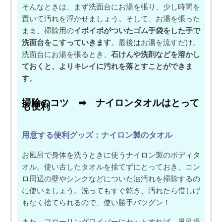
そんなときは、まず
洗面台にお湯を張り、少し時間を
置いて汚れを浮かせ
ましょう。そして、お湯を張った
まま、掃除用の
イボイボがついた
ゴム手袋をした手で
洗面台をこすって
いきます
。最後はお湯を流すだけ。
洗面台にお湯を張るとき、
石けんや洗剤などを溶かし
ておくと、よりキレイに汚れを落とすことができま
す
。
掃除のコツ ➡︎ ナイロンタオルはとって
も便利
用意する便利グッズ
：ナイロン製のタオル
お風呂で身体を洗うときに使うナイロン製のボディタ
オル。 使い古したタオルを捨てずにとっておき、
コン
ロ周辺の壁やシンクなどについた油汚れを掃除
するの
に使いましょう。洗ってもすぐ乾き、汚れたら惜しげ
もなく捨てられるので、使い勝手バツグン！
また、
フローリングワイパーにセット
すれば、風呂場