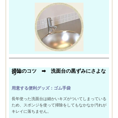
掃除のコツ ➡︎ 洗面台の黒ずみにさよな
ら〜
用意する便利グッズ
：ゴム手袋
長年使った洗面台は細かいキズがついてしまっている
ため、スポンジを使って掃除をしてもなかなか汚れが
キレイに落ちません。