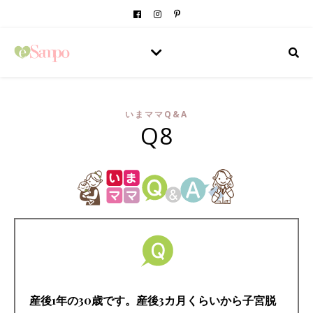
いまママQ&A
Q8
産後1年の30歳です。産後3カ月くらいから子宮脱