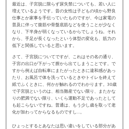
最近は、子宮脱に限らず尿失禁についても、若い人に
増えているようです。昔の女性は子どもの頃から野良
仕事とか家事を手伝っていたものですが、今は家電の
普及に伴って腹筋や骨盤底筋などを使うことが少なく
なり、下半身が弱くなっているからでしょうね。それ
から、手足が長くなったという体型の変化も、筋力の
低下と関係していると思います。
さて、子宮脱についてですが、これはその名の通り、
子宮の出口が下がって膣から出てしまうことです。で
すから例えば自転車にまたがったときに違和感があっ
たり、お風呂で体を洗っているときやトイレを終えて
紙でふくときに、何かが触れるのでわかります。30歳
で子宮脱というのは、相当難産でない限り、またかな
りの肥満でない限り、いくら運動不足であったとして
も起こらないですね。普通は、もう少し歳を取って老
化が加わってからなるものですし…。
ひょっとするとあなたは思い違いをしている部分があ