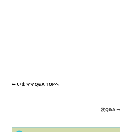
⬅︎ いまママQ&A TOPへ
次Q&A ➡︎