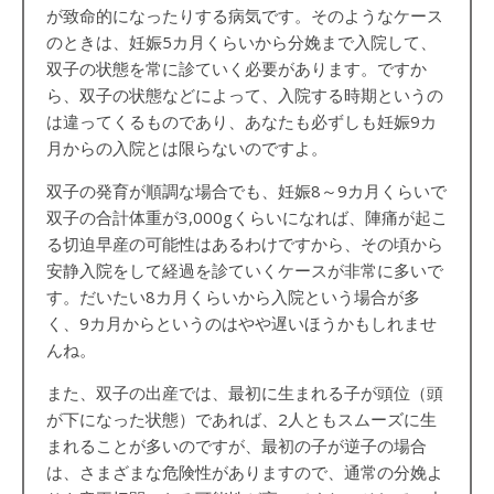
が致命的になったりする病気です。そのようなケース
のときは、妊娠
5
カ月くらいから分娩まで入院して、
双子の状態を常に診ていく必要があります。ですか
ら、双子の状態などによって、入院する時期というの
は違ってくるものであり、あなたも必ずしも妊娠
9
カ
月からの入院とは限らないのですよ。
双子の発育が順調な場合でも、妊娠
8
～
9
カ月くらいで
双子の合計体重が
3,000g
くらいになれば、陣痛が起こ
る切迫早産の可能性はあるわけですから、その頃から
安静入院をして経過を診ていくケースが非常に多いで
す。だいたい
8
カ月くらいから入院という場合が多
く、
9
カ月からというのはやや遅いほうかもしれませ
んね。
また、双子の出産では、最初に生まれる子が頭位（頭
が下になった状態）であれば、
2
人ともスムーズに生
まれることが多いのですが、最初の子が逆子の場合
は、さまざまな危険性がありますので、通常の分娩よ