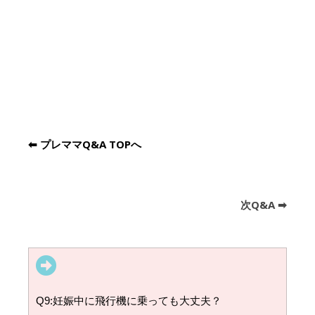
⬅︎ プレママQ&A TOPへ
次Q&A ➡︎
Q9:妊娠中に飛行機に乗っても大丈夫？