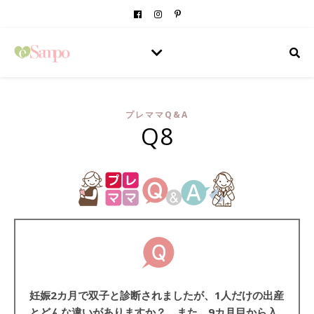
プレママQ&A
Q8
妊娠
2
カ月で双子と診断されましたが、
1
人だけの出産
とどんな違いがありますか？ また、
9
カ月目から入