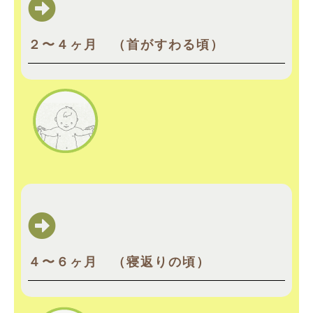
２〜４ヶ月 （首がすわる頃）
４〜６ヶ月 （寝返りの頃）