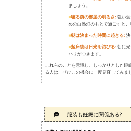
ましょう。
■
寝る前の部屋の明るさ:
強い蛍
めの白熱灯のもとで過ごすと、
■
朝は決まった時間に起きる:
決
■
起床後は日光を浴びる:
朝に光
ハリがつきます。
これらのことを意識し、しっかりとした睡
る人は、ぜひこの機会に一度見直してみま
服装も妊娠に関係ある?