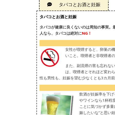
タバコとお酒と妊娠
タバコとお酒と妊娠
タバコが健康に良くないのは周知の事実。
人なら、タバコは絶対に
NG！
女性が喫煙すると、卵巣の
いこと。喫煙者と非喫煙者
また、副流煙の害も忘れない
は、喫煙者とそれほど変わ
性も男性も、妊娠を望む少なくとも3カ月
飲酒が妊娠率を下げ
やワインなら1杯程
ことに気づかず多量
娠したいな”と思い