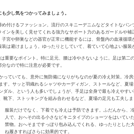
にも少し気をつかってみましょう。
締め付けるファッション。流行のスキニーデニムなどタイトなパン
ラインを美しく見せてくれる強力なサポート力のあるガードルや補
。子宮や卵巣などの器官が正常に機能するには、骨盤内の血液循環
服装は避けましょう。ゆったりとしていて、着ていて心地よい服装
びでは重要なポイント。特に足元、腰は冷やさないように。足は第二
部分なので特に注意が必要です。
かっていても、意外に無防備になりがちなのが夏の冷え対策。冷房
ます。サッと羽織れるシャツやカーディガン、ストールなど、夏場
ンダル、という人も多いでしょうが、手足は全身で最も冷えやすい
、靴下、ストッキングを組み合わせるなど、夏場の足元も工夫しま
服装だけでなく、下着でも冷えは予防できます。ふだんから、
人で、おへその出る小さなビキニタイプのショーツをはいてい
禁物。おへそまですっぽり包み込んでくれる、ゆったりとした
ね履きすればさらに効果的です。