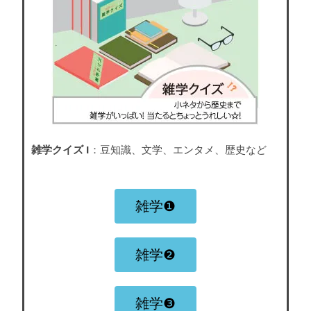
雑学クイズ I
：豆知識、文学、エンタメ、歴史など
雑学❶
雑学❷
雑学❸