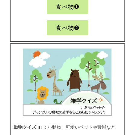
食べ物❶
食べ物❷
動物クイズ III
：小動物、可愛いペットや猛獣など