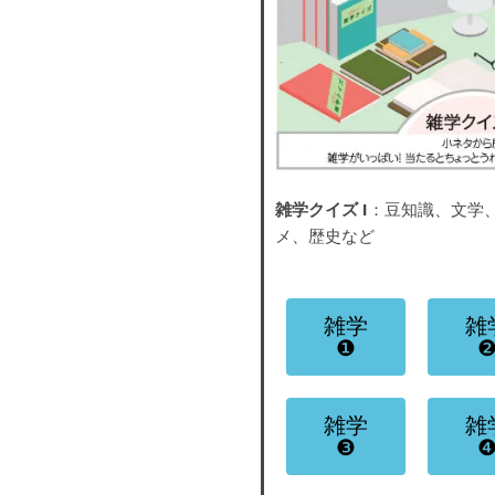
雑学クイズ I
：豆知識、文学
メ、歴史など
雑学
雑
❶
雑学
雑
❸