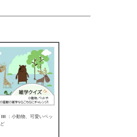
III
：小動物、可愛いペッ
など