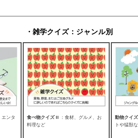
・雑学クイズ：ジャンル別
、エンタ
食べ物クイズ II
：食材、グルメ、お
動物クイズ 
料理など
トや猛獣