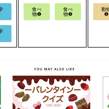
学
食べ
食べ
動
❷
物❶
物❷
❶
学
❹
YOU MAY ALSO LIKE