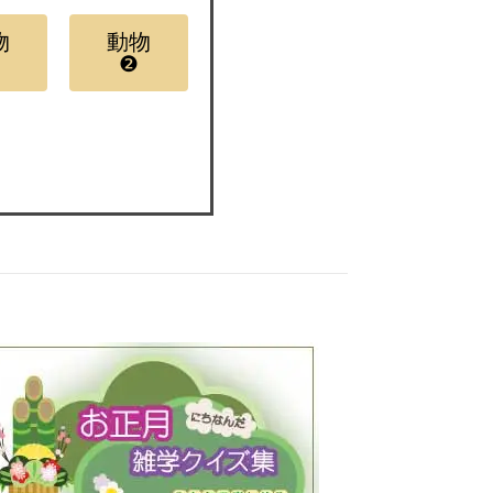
物
動物
❷