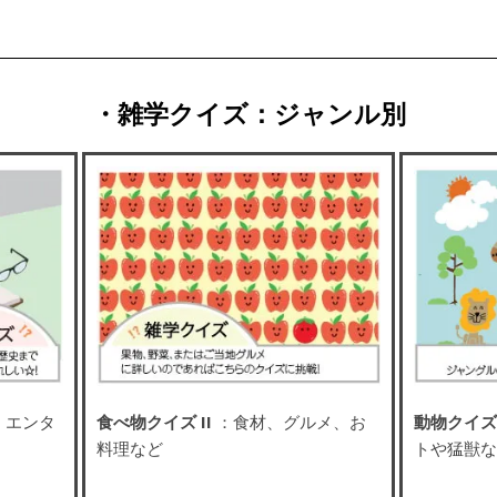
・雑学クイズ：ジャンル別
、エンタ
食べ物クイズ II
：食材、グルメ、お
動物クイズ 
料理など
トや猛獣