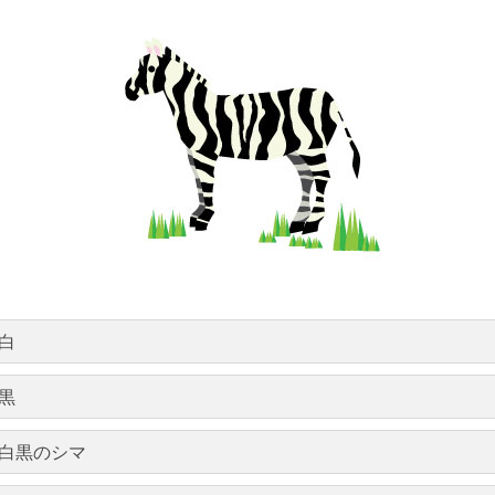
白
黒
白黒のシマ