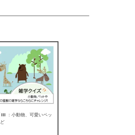
III
：小動物、可愛いペッ
など