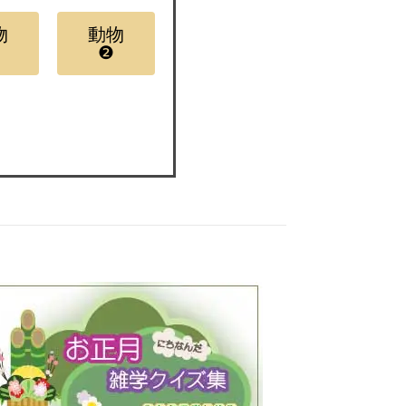
物
動物
❷