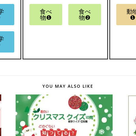
学
食べ
食べ
動
❷
物❶
物❷
❶
学
❹
YOU MAY ALSO LIKE