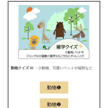
動物クイズ III
：小動物、可愛いペットや猛獣など
動物❶
動物❷