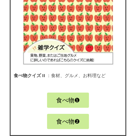
食べ物クイズ II
：食材、グルメ、お料理など
食べ物❶
食べ物❷