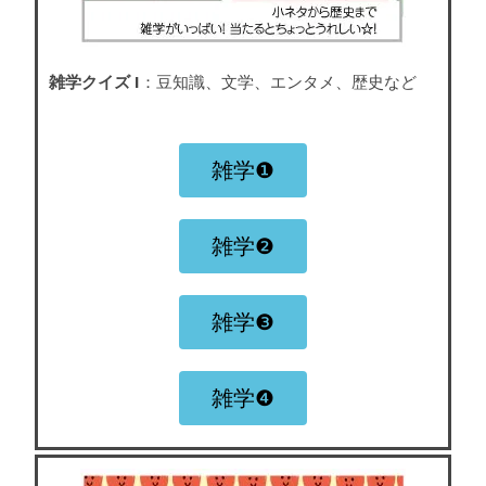
雑学クイズ I
：豆知識、文学、エンタメ、歴史など
雑学❶
雑学❷
雑学❸
雑学❹