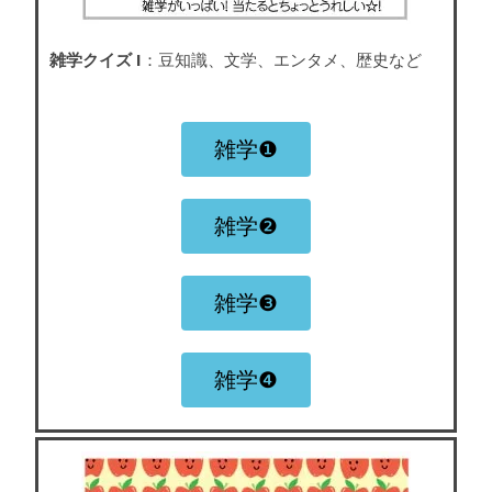
雑学クイズ I
：豆知識、文学、エンタメ、歴史など
雑学❶
雑学❷
雑学❸
雑学❹