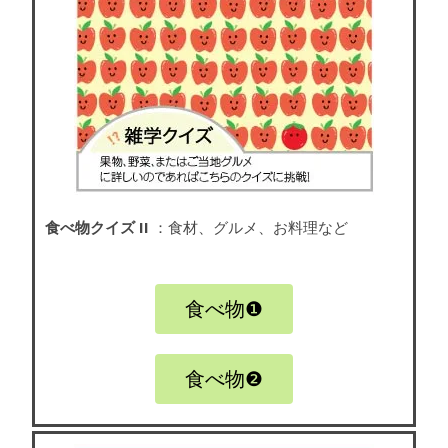
食べ物クイズ II
：食材、グルメ、お料理など
食べ物❶
食べ物❷