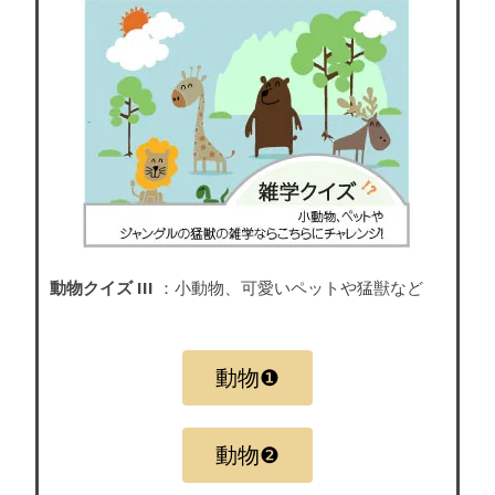
動物クイズ III
：小動物、可愛いペットや猛獣など
動物❶
動物❷