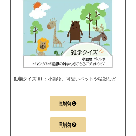
動物クイズ III
：小動物、可愛いペットや猛獣など
動物❶
動物❷