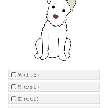
誠（まこと）
尚（ひさし）
正（ただし)