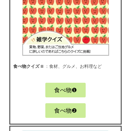
食べ物クイズ II
：食材、グルメ、お料理など
食べ物❶
食べ物❷