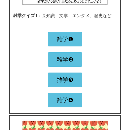
雑学クイズ I
：豆知識、文学、エンタメ、歴史など
雑学❶
雑学❷
雑学❸
雑学❹