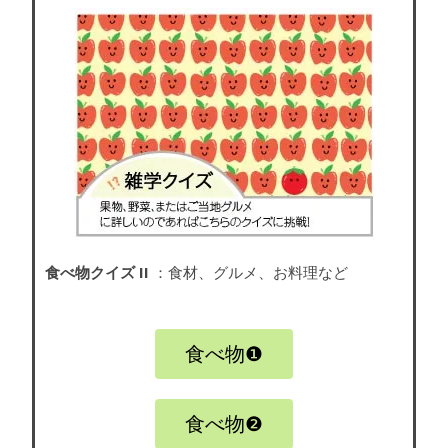
食べ物クイズ II
：食材、グルメ、お料理など
食べ物❶
食べ物❷