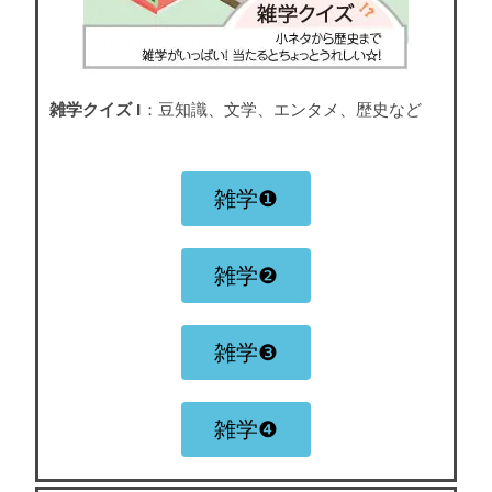
雑学クイズ I
：豆知識、文学、エンタメ、歴史など
雑学❶
雑学❷
雑学❸
雑学❹