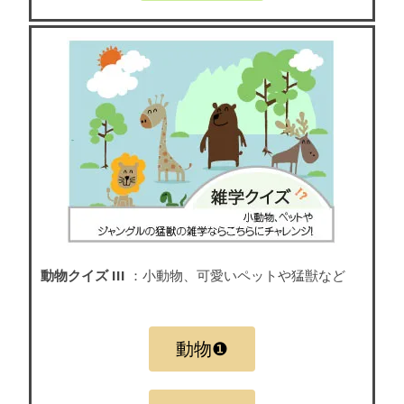
動物クイズ III
：小動物、可愛いペットや猛獣など
動物❶