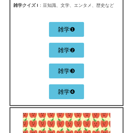
雑学クイズ I
：豆知識、文学、エンタメ、歴史など
雑学❶
雑学❷
雑学❸
雑学❹