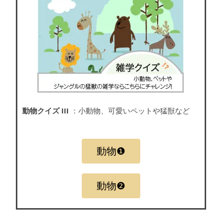
動物クイズ III
：小動物、可愛いペットや猛獣など
動物❶
動物❷