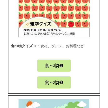
食べ物クイズ II
：食材、グルメ、お料理など
食べ物❶
食べ物❷