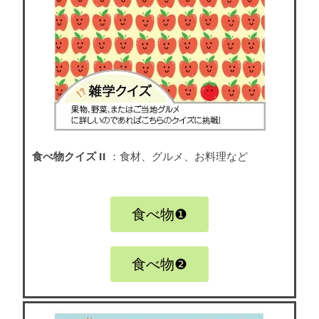
食べ物クイズ II
：食材、グルメ、お料理など
食べ物❶
食べ物❷