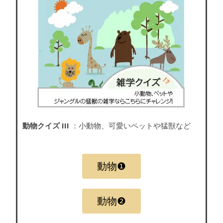
動物クイズ III
：小動物、可愛いペットや猛獣など
動物❶
動物❷