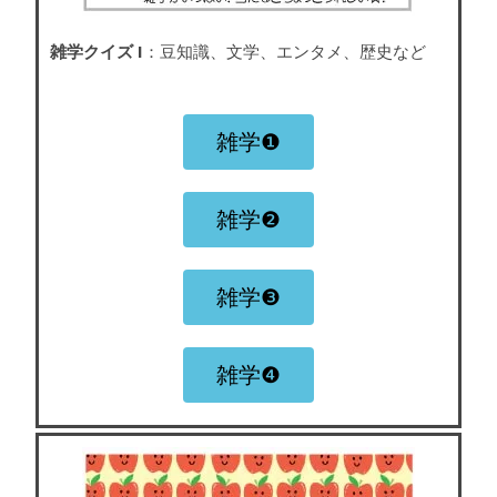
雑学クイズ I
：豆知識、文学、エンタメ、歴史など
雑学❶
雑学❷
雑学❸
雑学❹