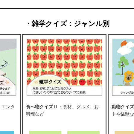
・雑学クイズ：ジャンル別
、エンタ
食べ物クイズ II
：食材、グルメ、お
動物クイズ 
料理など
トや猛獣