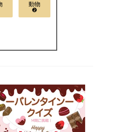
物
動物
❷