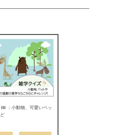
III
：小動物、可愛いペッ
など