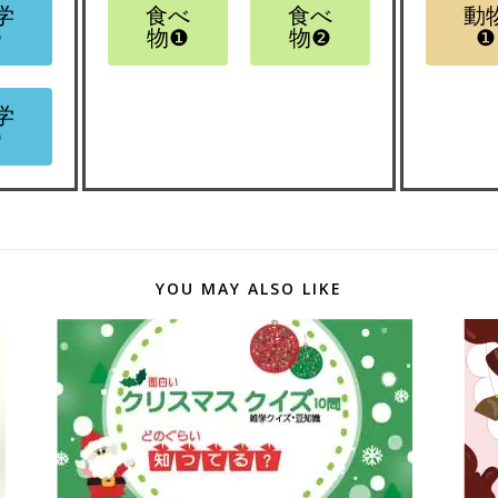
学
食べ
食べ
動
❷
物❶
物❷
❶
学
❹
YOU MAY ALSO LIKE