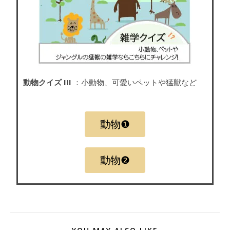
動物クイズ III
：小動物、可愛いペットや猛獣など
動物❶
動物❷