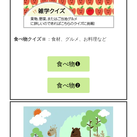
食べ物クイズ II
：食材、グルメ、お料理など
食べ物❶
食べ物❷