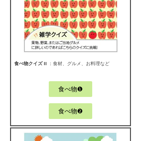
食べ物クイズ II
：食材、グルメ、お料理など
食べ物❶
食べ物❷