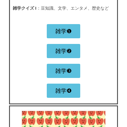
雑学クイズ I
：豆知識、文学、エンタメ、歴史など
雑学❶
雑学❷
雑学❸
雑学❹