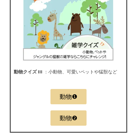
動物クイズ III
：小動物、可愛いペットや猛獣など
動物❶
動物❷