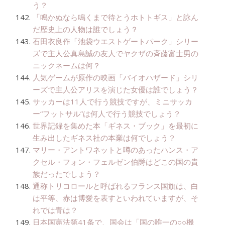
う？
「鳴かぬなら鳴くまで待とうホトトギス」と詠ん
だ歴史上の人物は誰でしょう？
石田衣良作「池袋ウエストゲートパーク」シリー
ズで主人公真島誠の友人でヤクザの斉藤富士男の
ニックネームは何？
人気ゲームが原作の映画「バイオハザード」シリ
ーズで主人公アリスを演じた女優は誰でしょう？
サッカーは11人で行う競技ですが、ミニサッカ
ー“フットサル”は何人で行う競技でしょう？
世界記録を集めた本「ギネス・ブック」を最初に
生み出したギネス社の本業は何でしょう？
マリー・アントワネットと噂のあったハンス・ア
クセル・フォン・フェルゼン伯爵はどこの国の貴
族だったでしょう？
通称トリコロールと呼ばれるフランス国旗は、白
は平等、赤は博愛を表すといわれていますが、そ
れでは青は？
日本国憲法第41条で、国会は「国の唯一の○○機