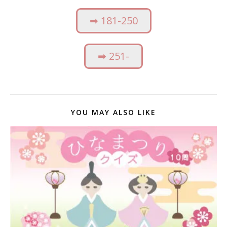
➡︎ 181-250
➡︎ 251-
YOU MAY ALSO LIKE