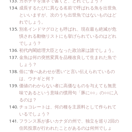
カボチャを漢字で書くと、どれでしょう？
成長するたびに異なる名前で呼ばれる魚を出世魚
といいますが、次のうち出世魚ではないものはど
れでしょう。
別名インドマグロとも呼ばれ、現在最も絶滅が危
惧される動物リストにも挙げられているのはどれ
でしょう？
初代内閣総理大臣となった政治家は誰でしょう。
金魚は何の突然変異を品種改良して生まれた魚で
しょう？
俗に“食べあわせが悪い”と言い伝えられているの
は、ウナギと何？
価値のわからない者に高価なものを与えても無意
味であるという意味の慣用句「豚に○○」の○○に入
るのは？
チョコレートは、何の種を主原料として作られて
いるでしょう？
フランス系が多いカナダの州で、独立を巡り2回の
住民投票が行われたことがあるのは何州でしょ