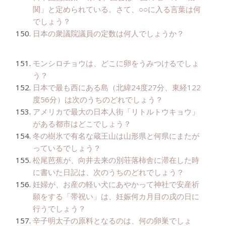
関」と定められている。さて、○○に入る言葉は何
でしょう？
日本の衆議院議員の定数は何人でしょうか？
モンシロチョウは、どこに卵をうみつけるでしょ
う？
日本で最も西にある島（北緯24度27分、東経122
度56分）は次のうちのどれでしょう？
アメリカで最大の日本人街「リトルトウキョウ」
がある都市はどこでしょう？
冬の樹氷で有名な蔵王山は山形県と何県にまたが
っているでしょう？
松尾芭蕉が、向井去来の別荘落柿舎に滞在した時
に書いた日記は、次のうちのどれでしょう？
妊婦が、お産の軽い犬にあやかって神社で安産祈
願をする「帯祝い」は、妊娠何カ月目の戌の日に
行うでしょう？
辛子明太子の原料となるのは、何の卵巣でしょ