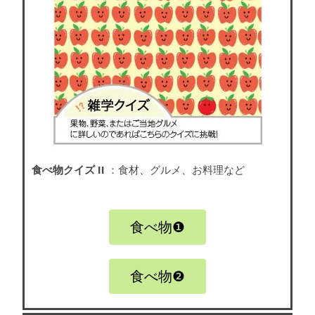
食べ物クイズ II
：食材、グルメ、お料理など
食べ物❶
食べ物❷