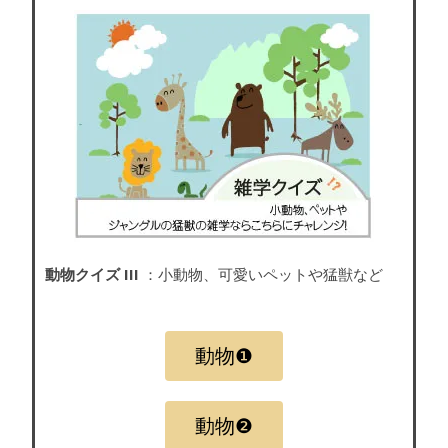
動物クイズ III
：小動物、可愛いペットや猛獣など
動物❶
動物❷