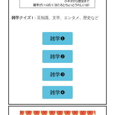
雑学クイズ I
：豆知識、文学、エンタメ、歴史など
雑学❶
雑学❷
雑学❸
雑学❹