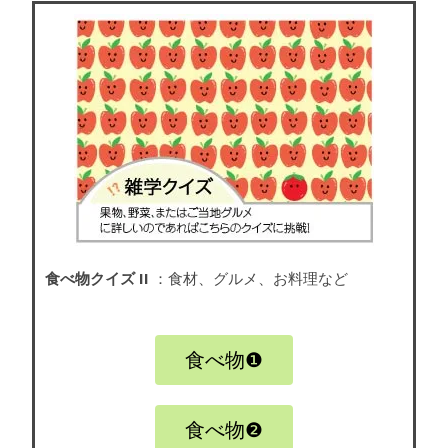
食べ物クイズ II
：食材、グルメ、お料理など
食べ物❶
食べ物❷