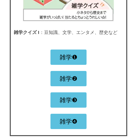
雑学クイズ I
：豆知識、文学、エンタメ、歴史など
雑学❶
雑学❷
雑学❸
雑学❹