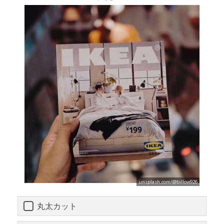
unsplash.com/@billow926
丸太カット