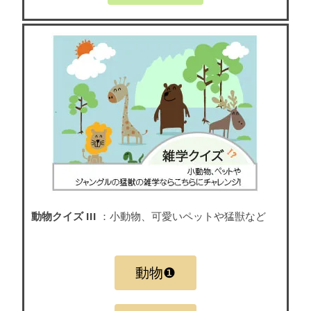
動物クイズ III
：小動物、可愛いペットや猛獣など
動物❶