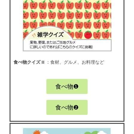
食べ物クイズ II
：食材、グルメ、お料理など
食べ物❶
食べ物❷