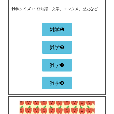
雑学クイズ I
：豆知識、文学、エンタメ、歴史など
雑学❶
雑学❷
雑学❸
雑学❹