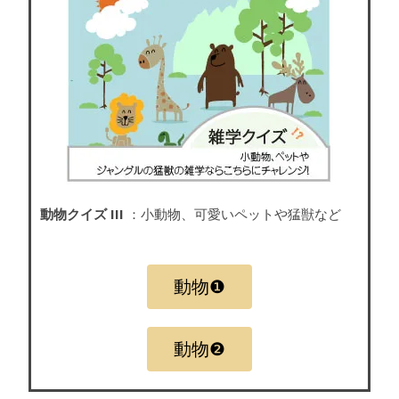
動物クイズ III
：小動物、可愛いペットや猛獣など
動物❶
動物❷