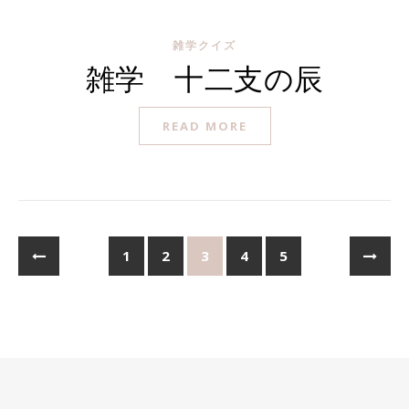
雑学クイズ
雑学 十二支の辰
READ MORE
1
2
3
4
5