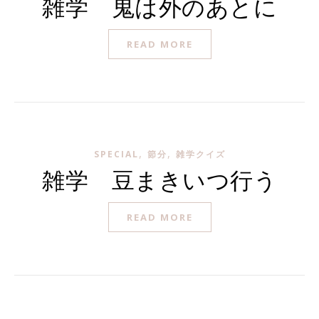
雑学 鬼は外のあとに
READ MORE
,
,
SPECIAL
節分
雑学クイズ
雑学 豆まきいつ行う
READ MORE