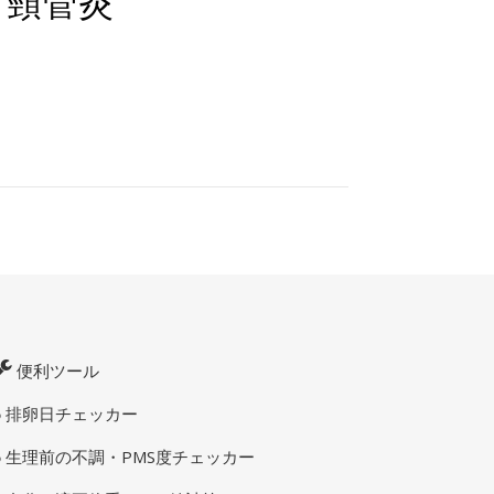
ア頸管炎
便利ツール
排卵日チェッカー
生理前の不調・PMS度チェッカー