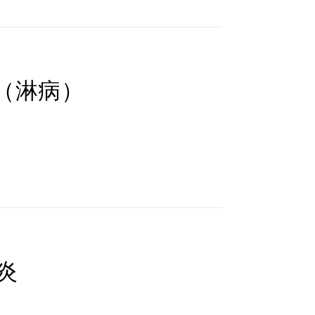
（淋病）
炎