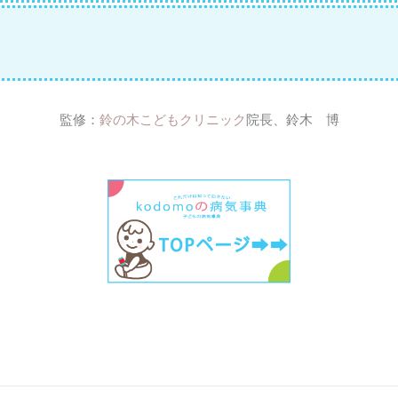
監修：
鈴の木こどもクリニック
院長、鈴木 博