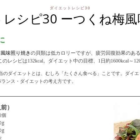
ダイエットレシピ30
レシピ30 ーつくね梅
に
梅風味照り焼き
の貝類は低カロリーですが、疲労回復効果のあ
は132kcal。ダイエット中の目標、1日約1600kcal～120
当のダイエットとは、むしろ「たくさん食べる」ことです。ダイエ
バランス・ダイエットの考え方です。
人前）
2個
0g
0g
々