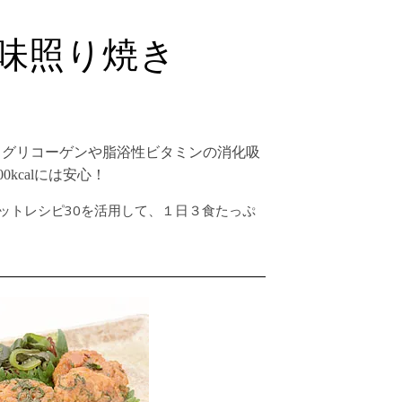
風味照り焼き
るグリコーゲンや脂浴性ビタミンの消化吸
0kcalには安心！
ットレシピ30を活用して、１日３食たっぷ