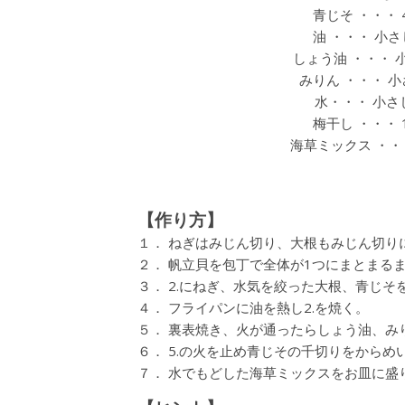
青じそ ・・・ 
油 ・・・ 小さ
しょう油 ・・・ 
みりん ・・・ 小
水・・・ 小さ
梅干し ・・・ 
海草ミックス ・・
【作り方】
１． ねぎはみじん切り、大根もみじん切り
２． 帆立貝を包丁で全体が1つにまとまる
３． 2.にねぎ、水気を絞った大根、青じ
４． フライパンに油を熱し2.を焼く。
５． 裏表焼き、火が通ったらしょう油、み
６． 5.の火を止め青じその千切りをからめ
７． 水でもどした海草ミックスをお皿に盛