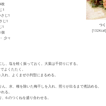
4枚
じ1
小さじ1
さじ1
つく
じ1
[132K
1個
・ 少々
にし、塩を軽く振っておく。大葉は千切りにする。
までよくたたく。
そを入れ、よくまぜ小判型にまるめる。
りん、水、種を除いた梅干しを入れ、照りが出るまで煮詰める。
いれる。
り、6.のつくねを盛り合わせる。