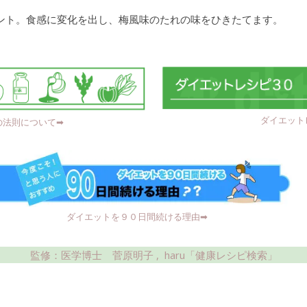
ント。食感に変化を出し、梅風味のたれの味をひきたてます。
ダイエットレ
法則について➡︎
ダイエットを９０日間続ける理由➡︎
監修：医学博士 菅原明子 ,
haru「健康レシピ検索」