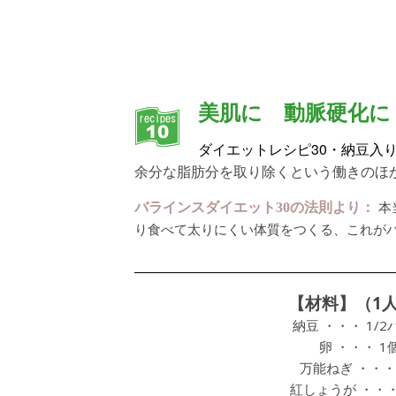
美肌に 動脈硬化に
30・納豆入
ダイエットレシピ
余分な脂肪分を取り除くという働きのほ
本
バラインスダイエット30の法則より：
り食べて太りにくい体質をつくる、これが
【材料】（1
納豆 ・・・ 1/2
卵 ・・・ 1
万能ねぎ ・・・
紅しょうが ・・・