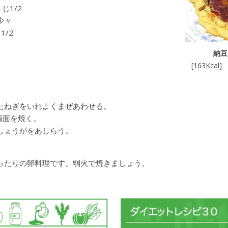
じ1/2
少々
1/2
納豆
[163Kca
たねぎをいれよくまぜあわせる。
両面を焼く。
しょうがをあしらう。
ったりの卵料理です。弱火で焼きましょう。