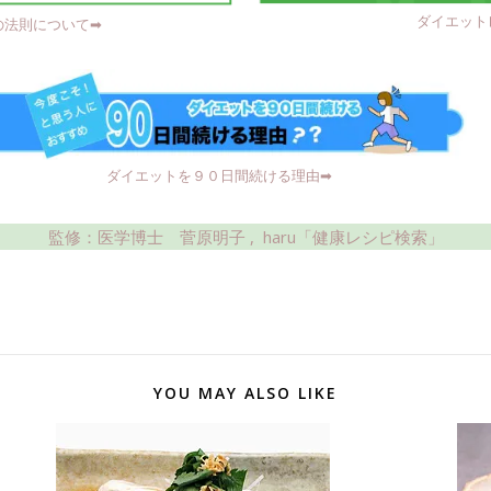
ダイエットレ
法則について➡︎
ダイエットを９０日間続ける理由➡︎
監修：医学博士 菅原明子 ,
haru「健康レシピ検索」
YOU MAY ALSO LIKE