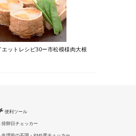
イエットレシピ30ー市松模様肉大根
便利ツール
排卵日チェッカー
生理前の不調・PMS度チェッカー