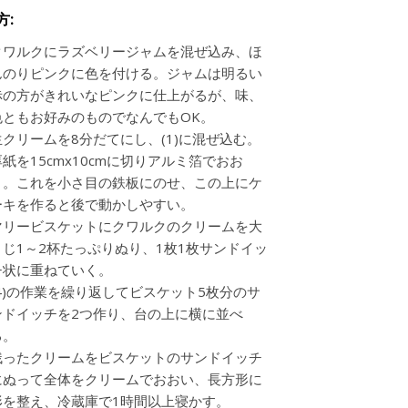
方:
クワルクにラズベリージャムを混ぜ込み、ほ
んのりピンクに色を付ける。ジャムは明るい
赤の方がきれいなピンクに仕上がるが、味、
色ともお好みのものでなんでもOK。
生クリームを8分だてにし、(1)に混ぜ込む。
厚紙を15cmx10cmに切りアルミ箔でおお
う。これを小さ目の鉄板にのせ、この上にケ
ーキを作ると後で動かしやすい。
マリービスケットにクワルクのクリームを大
さじ1～2杯たっぷりぬり、1枚1枚サンドイッ
チ状に重ねていく。
(4)の作業を繰り返してビスケット5枚分のサ
ンドイッチを2つ作り、台の上に横に並べ
る。
残ったクリームをビスケットのサンドイッチ
にぬって全体をクリームでおおい、長方形に
形を整え、冷蔵庫で1時間以上寝かす。