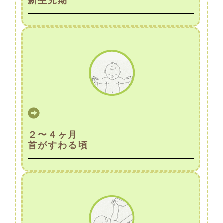
新生児期
２〜４ヶ月
首がすわる頃