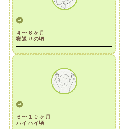
４〜６ヶ月
寝返りの頃
６〜１０ヶ月
ハイハイ頃