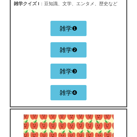
雑学クイズ I
：豆知識、文学、エンタメ、歴史など
雑学❶
雑学❷
雑学❸
雑学❹