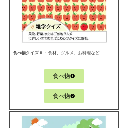
食べ物クイズ II
：食材、グルメ、お料理など
食べ物❶
食べ物❷