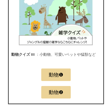
動物クイズ III
：小動物、可愛いペットや猛獣など
動物❶
動物❷