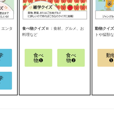
、エンタ
食べ物クイズ II
：食材、グルメ、お
動物クイズ 
料理など
トや猛獣
学
食べ
食べ
動
❷
物❶
物❷
❶
学
❹