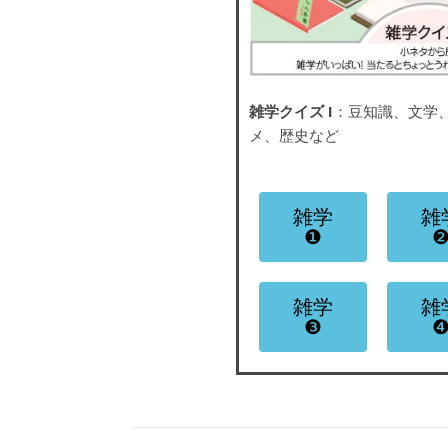
雑学クイズ I
：豆知識、文学
メ、歴史など
雑学
雑
❶
雑学
雑
❸