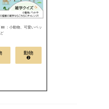
III
：小動物、可愛いペッ
など
物
動物
❷