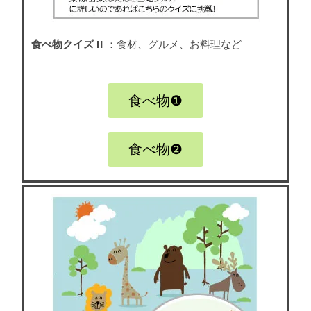
食べ物クイズ II
：食材、グルメ、お料理など
食べ物❶
食べ物❷