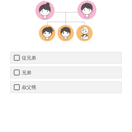
従兄弟
兄弟
叔父甥